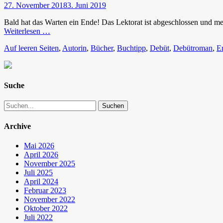
Veröffentlicht
27. November 2018
3. Juni 2019
am
Bald hat das Warten ein Ende! Das Lektorat ist abgeschlossen und me
Weiterlesen …
Tags
Auf leeren Seiten
,
Autorin
,
Bücher
,
Buchtipp
,
Debüt
,
Debütroman
,
Er
Suche
Suche
nach:
Archive
Mai 2026
April 2026
November 2025
Juli 2025
April 2024
Februar 2023
November 2022
Oktober 2022
Juli 2022