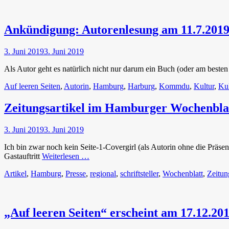
Ankündigung: Autorenlesung am 11.7.20
Veröffentlicht
3. Juni 2019
3. Juni 2019
am
Als Autor geht es natürlich nicht nur darum ein Buch (oder am beste
Tags
Auf leeren Seiten
,
Autorin
,
Hamburg
,
Harburg
,
Kommdu
,
Kultur
,
Kul
Zeitungsartikel im Hamburger Wochenbla
Veröffentlicht
3. Juni 2019
3. Juni 2019
am
Ich bin zwar noch kein Seite-1-Covergirl (als Autorin ohne die Präsen
Gastauftritt
Weiterlesen …
Tags
Artikel
,
Hamburg
,
Presse
,
regional
,
schriftsteller
,
Wochenblatt
,
Zeitun
„Auf leeren Seiten“ erscheint am 17.12.20