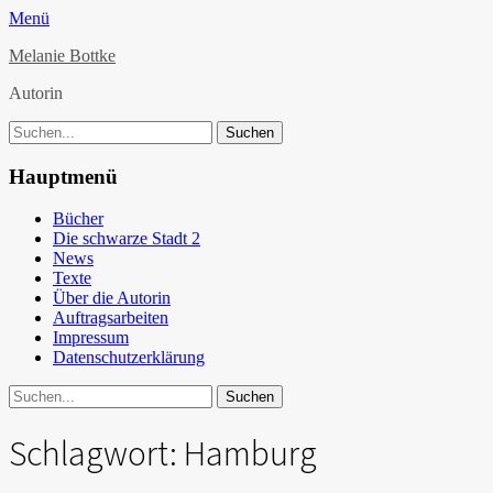
Facebook
E-
Instagram
Menü
Mail
Melanie Bottke
Autorin
Suche
nach:
Hauptmenü
Weiter
Bücher
zum
Die schwarze Stadt 2
Inhalt
News
Texte
Über die Autorin
Auftragsarbeiten
Impressum
Datenschutzerklärung
Suche
Suche
nach:
Schlagwort:
Hamburg