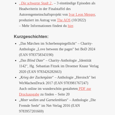
„Die schwarze Stadt 2
„
– 3 einstündige Episoden als
Headwriterin in der Finalstaffel des
Autorengemeinschaftsprojekt von
Ivar Leon Menger
,
produziert im Autrag von
The AOS
(10/2022)
– Mehr Informationen findest du
hier
.
Kurzgeschichten:
„Das Märchen im Scherbenspiegellicht“ – Charity-
Anthologie „Love between the pages“ bei BoD 2024
(EAN 9783758343190)
„
Das Blind Date
“ – Charity-Anthologie „Identität
1142“, Hg. Sebastian Fitzek im Droemer Knaur Verlag
2020 (EAN 9783426282663)
„
Krieg der Zuckergäste
“ – Anthologie „Heroisch“ bei
WirMachenDruck 2017 (EAN 9783981767247)
Auch online im wunderschön gestalteten
PDF zur
Druckausgabe
zu finden – Seite 20
„
Meer wollen und Garnelenblues
“ – Anthologie „Die
Fremde Seele“ im Net-Verlag 2016 (EAN
9783957201669)