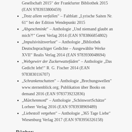
Gesellschaft 2015“ der Frankfurter Bibliothek 2015
(EAN 9783933800459)
„
Trotz allem verfalle
n“ – Faltblatt „Lyrische Saiten Nr.
61“ bei der Edition Wendepunkt 2015
„
Abgeschminkt
“ – Anthologie „Und niemand glaubt an
mich?!“ Geest Verlag 2014 (EAN 9783866854802)
„
Impulsivitätsverlust
“ – Anthologie „Bibliothek
Deutschsprachiger Gedichte – Ausgewählte Werke
XVII“ Realis Verlag 2014 (EAN 9783930048694)
„
Webgewirr der Zuckerwattefäden
“ – Anthologie „Das
Gedicht lebt!“ R. G. Fischer 2014 (EAN
9783830116707)
„
Schrankenschatten
“ – Anthologie „Brechungswellen“
www.sternenblick.org; Publikation über Books on
demand 2016 (EAN 9783739232836)
„
Märchenmord
“ – Anthologie „SchönwortSchätze“
Lorbeer Verlag 2016 (EAN 9783938969489)
„
Liebestoll vergehen
“ – Anthologie „365 Tage Liebe“
Wiesenburg Verlag 2017 (EAN 9783956326158)