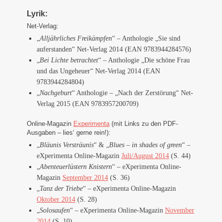
Lyrik:
Net-Verlag:
„
Alljährliches Freikämpfen
“ – Anthologie „Sie sind
auferstanden“ Net-Verlag 2014 (EAN 9783944284576)
„
Bei Lichte betrachtet
“ – Anthologie „Die schöne Frau
und das Ungeheuer“ Net-Verlag 2014 (EAN
9783944284804)
„
Nachgeburt
“ Anthologie – „Nach der Zerstörung“ Net-
Verlag 2015 (EAN 9783957200709)
Online-Magazin
Experimenta
(mit Links zu den PDF-
Ausgaben – lies‘ gerne rein!):
„
Bläunis Versträunis
“ & „
Blues – in shades of green
“ –
eXperimenta Online-Magazin
Juli/August 2014
(S. 44)
„
Abenteuerlüstern Knistern
“ – eXperimenta Online-
Magazin
September 2014
(S. 36)
„
Tanz der Triebe
“ – eXperimenta Online-Magazin
Oktober 2014
(S. 28)
„
Solosaufen
“ – eXperimenta Online-Magazin
November
2014
(S. 10)